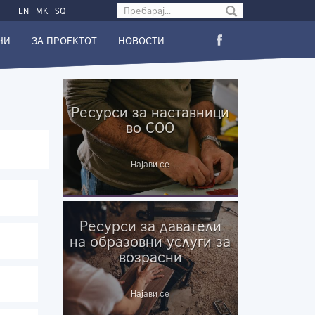
Search form
EN
МК
SQ
ЧИ
ЗА ПРОЕКТОТ
НОВОСТИ
Ресурси за наставници
во СОО
Најави се
Ресурси за даватели
на образовни услуги за
возрасни
Најави се