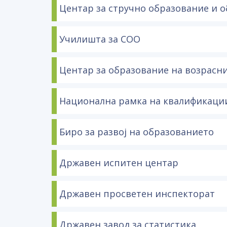
Центар за стручно образование и о
Училишта за СОО
Центар за образование на возрасн
Национална рамка на квалификаци
Биро за развој на образованието
Државен испитен центар
Државен просветен инспекторат
Државен завод за статистика