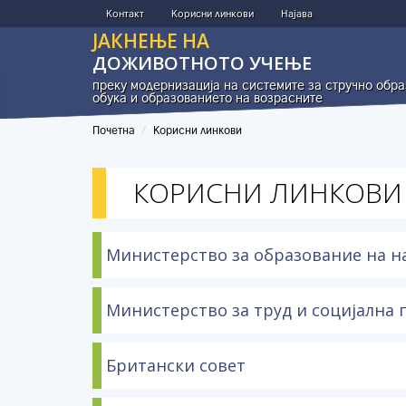
Skip to main content
Контакт
Корисни линкови
Најава
ЈАКНЕЊЕ НА
ДОЖИВОТНОТО УЧЕЊЕ
преку модернизација на системите за стручно обр
обука и образованието на возрасните
Почетна
Корисни линкови
КОРИСНИ ЛИНКОВИ
Министерство за образование на н
Министерство за труд и социјална 
Британски совет