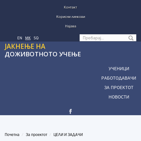
Skip to main content
Контакт
Корисни линкови
Најава
Search form
EN
МК
SQ
ЈАКНЕЊЕ НА
ДОЖИВОТНОТО УЧЕЊЕ
УЧЕНИЦИ
РАБОТОДАВАЧИ
ЗА ПРОЕКТОТ
НОВОСТИ
Почетна
За проектот
ЦЕЛИ И ЗАДАЧИ