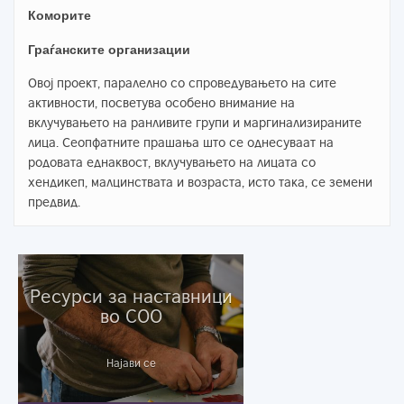
Коморите
Граѓанските организации
Овој проект, паралелно со спроведувањето на сите
активности, посветува особено внимание на
вклучувањето на ранливите групи и маргинализираните
лица. Сеопфатните прашања што се однесуваат на
родовата еднаквост, вклучувањето на лицата со
хендикеп, малцинствата и возраста, исто така, се земени
предвид.
Ресурси за наставници
во СОО
Најави се