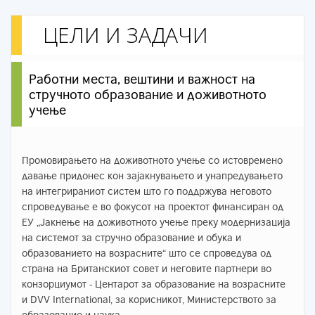
ЦЕЛИ И ЗАДАЧИ
Работни места, вештини и важност на
стручното образование и доживотното
учење
Промовирањето на доживотното учење со истовремено
давање придонес кон зајакнувањето и унапредувањето
на интегрираниот систем што го поддржува неговото
спроведување е во фокусот на проектот финансиран од
ЕУ „Јакнење на доживотното учење преку модернизација
на системот за стручно образование и обука и
образованието на возрасните“ што се спроведува од
страна на Британскиот совет и неговите партнери во
конзорциумот - Центарот за образование на возрасните
и DVV International, за корисникот, Министерството за
образование и наука.