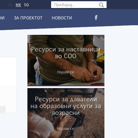
Search form
EN
МК
SQ
ЧИ
ЗА ПРОЕКТОТ
НОВОСТИ
Ресурси за наставници
во СОО
Најави се
Ресурси за даватели
на образовни услуги за
возрасни
Најави се