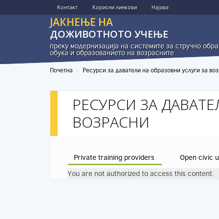
Skip to main content
Контакт
Корисни линкови
Најава
ЈАКНЕЊЕ НА
ДОЖИВОТНОТО УЧЕЊЕ
преку модернизација на системите за стручно обр
обука и образованието на возрасните
Почетна
Ресурси за даватели на образовни услуги за во
РЕСУРСИ ЗА ДАВАТЕ
ВОЗРАСНИ
(active tab)
Private training providers
Open civic u
You are not authorized to access this content.