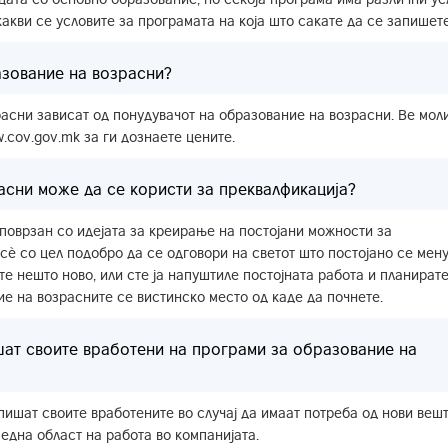
акви се условите за програмата на која што сакате да се запишете
азование на возрасни?
асни зависат од понудувачот на образование на возрасни. Ве мол
.cov.gov.mk за ги дознаете цените.
асни може да се користи за преквалфикација?
поврзан со идејата за креирање на постојани можности за
сè со цел подобро да се одговори на светот што постојано се мену
те нешто ново, или сте ја напуштиле постојната работа и планират
ие на возрасните се вистинско место од каде да почнете.
шат своите вработени на програми за образование на
пишат своите вработените во случај да имаат потреба од нови вешт
 една област на работа во компанијата.