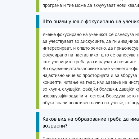
програма и тие може да вклучуваат нови квали
Што значи учење фокусирано на ученик
Учење фокусирано на ученикот се однесува на
да учествуваат во дискусиите, да ги дизајнир
интересираат, и општо земено, да придонесув
фокусирано на наставникот што се однесува н
што учениците треба да ги научат и начините на
Во одделенијата/класовите каде учењето е фо
најактивно лице во просторијата и да зборув
концепти, читање на глас, или давање на инст
во клупи, слушајќи, фаќајќи белешки, давајќи
извршувајќи задачи и тестови. Воведувањето 
обука значи поактивен начин на учење, со под
Каков вид на образование треба да има
возрасни?
Повеќето од програмите им се достапни на ли