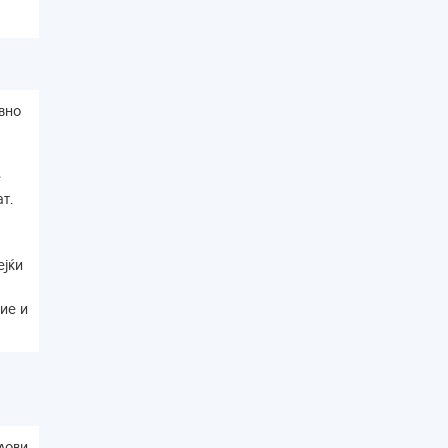
вно
е
т.
ејќи
ие и
лови