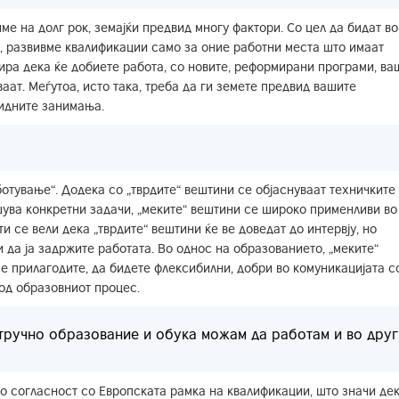
ме на долг рок, земајќи предвид многу фактори. Со цел да бидат во
т, развивме квалификации само за оние работни места што имаат
тира дека ќе добиете работа, со новите, реформирани програми, ва
ат. Меѓутоа, исто така, треба да ги земете предвид вашите
идните занимања.
отување“. Додека со „тврдите“ вештини се објаснуваат техничките
ува конкретни задачи, „меките“ вештини се широко применливи во
и се вели дека „тврдите“ вештини ќе ве доведат до интервју, но
и да ја задржите работата. Во однос на образованието, „меките“
е прилагодите, да бидете флексибилни, добри во комуникацијата с
 од образовниот процес.
стручно образование и обука можам да работам и во друг
во согласност со Европската рамка на квалификации, што значи де