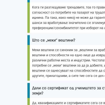
Кога ги разгледуваме трендовите, тоа го прави
согласност со потребите на пазарот на трудо
иднина. Па така, иако никој не може да гаран
шанси за вработување значително се зголемува
преференции/сензибилитетот при изборот на 
Што се „меки“ вештини?
Меки вештини се синоним за „вештини за враб
вештини и способности на едно лице да изврш
различни работни места и индустрии. Честопат
потребни се „меки“ вештини за да ја добиете, 
вештини се однесуваат на способностите да с
другите, прилагодливи, а сите тие сега се дел
Дали со сертификат од училиштето за 
земји?
Да, квалификациите и сертификатите сега се 