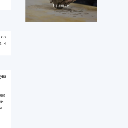
Најави се
 со
, и
вува
ваа
ии
на