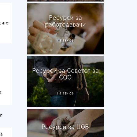
Ресурси за
шите
работодавачи
Најави се
Ресурси за Советот за
СОО
о
Најави се
и
Ресурси за ЦОВ
ка