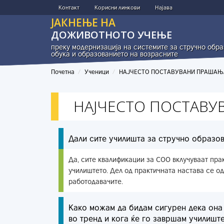
Skip to main content
Контакт
Корисни линкови
Најава
ЈАКНЕЊЕ НА
ДОЖИВОТНОТО УЧЕЊЕ
преку модернизација на системите за стручно обр
обука и образованието на возрасните
Почетна
Ученици
НАЈЧЕСТО ПОСТАВУВАНИ ПРАШАЊ
НАЈЧЕСТО ПОСТАВ
Дали сите училишта за стручно образов
Да, сите квалификации за СОО вклучуваат прак
училиштето. Дел од практичната настава се од
работодавачите.
Како можам да бидам сигурен дека она 
во тренд и кога ќе го завршам училишт