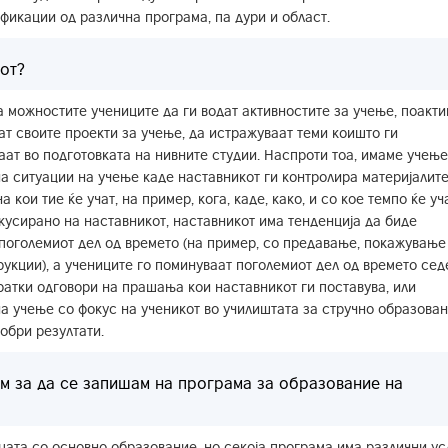
фикации од различна програма, па дури и област.
от?
 можностите учениците да ги водат активностите за учење, поакти
аат своите проекти за учење, да истражуваат теми коишто ги
аат во подготовката на нивните студии. Наспроти тоа, имаме учење
а ситуации на учење каде наставникот ги контролира материјалит
 кои тие ќе учат, на пример, кога, каде, како, и со кое темпо ќе уча
кусирано на наставникот, наставникот има тенденција да биде
а поголемиот дел од времето (на пример, со предавање, покажување
рукции), а учениците го поминуваат поголемиот дел од времето сед
 кратки одговори на прашања кои наставникот ги поставува, или
на учење со фокус на ученикот во училиштата за стручно образован
обри резултати.
м за да се запишам на програма за образование на
цата со основно образование, но секоја програма има различни ус