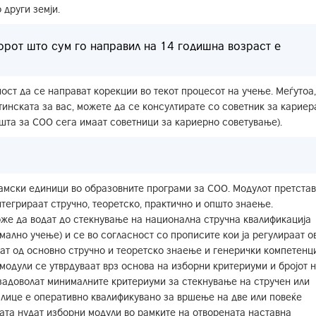
 други земји.
орот што сум го направил на 14 годишна возраст е
ост да се направат корекции во текот процесот на учење. Меѓутоа,
тинската за вас, можете да се консултирате со советник за кариера
шта за СОО сега имаат советници за кариерно советување).
амски единици во образовните програми за СОО. Модулот претста
тегрираат стручно, теоретско, практично и општо знаење.
оже да водат до стекнување на национална стручна квалификација
ално учење) и се во согласност со прописите кои ја регулираат о
јат од основно стручно и теоретско знаење и генерички компетенц
модули се утврдуваат врз основа на изборни критериуми и бројот 
е задоволат минималните критериуми за стекнување на стручен или
 лице е оперативно квалификувано за вршење на две или повеќе
ата нудат изборни модули во рамките на отворената наставна