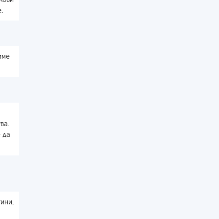
.
име
ва.
е да
ини,