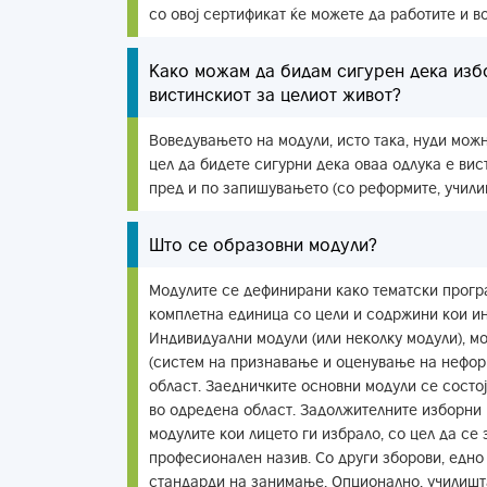
со овој сертификат ќе можете да работите и во
Како можам да бидам сигурен дека изб
вистинскиот за целиот живот?
Воведувањето на модули, исто така, нуди можн
цел да бидете сигурни дека оваа одлука е вис
пред и по запишувањето (со реформите, учили
Што се образовни модули?
Модулите се дефинирани како тематски прогр
комплетна единица со цели и содржини кои ин
Индивидуални модули (или неколку модули), м
(систем на признавање и оценување на неформ
област. Заедничките основни модули се состо
во одредена област. Задолжителните изборни 
модулите кои лицето ги избрало, со цел да с
професионален назив. Со други зборови, едно
стандарди на занимање. Опционално, училишт