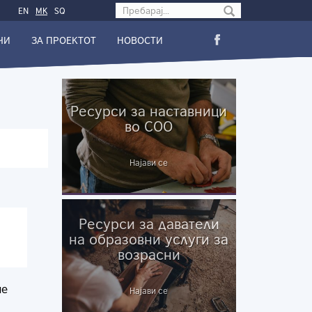
Search form
EN
МК
SQ
ЧИ
ЗА ПРОЕКТОТ
НОВОСТИ
Ресурси за наставници
во СОО
Најави се
Ресурси за даватели
на образовни услуги за
возрасни
не
Најави се