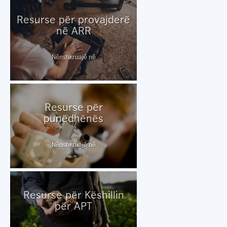
Resurse për provajderë
në ARR
Nënshkruajë në
Resurse për
punëdhënës
Nënshkruajë në
Resurse për Këshillin
për APT