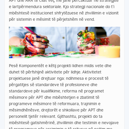
APT dhe ARR të cilat veç më janë përcaktuar në strategjitë
e lartpërmendura sektoriale. Kjo strategji nacionale do t’i
mbështesë institucionet shfrytëzuese në zhvillimin e vizionit
për sistemin e mësimit të përjetshëm në vend.
Pesë Komponentët e këtij projekti lidhen midis vete dhe
duhet të përfshijnë aktivitete për lidhje. Aktivitetet
projektuese janë drejtuar nga: ndihmesa e procesit të
përgatitjes së standardeve të profesioneve dhe
standardeve për kualifikime, reforma në programet
mësimore për APT dhe mbështetjen e zbatimit të
programeve mësimore të reformuara, trajnimin e
mësimdhënësve, drejtorët e shkollave për APT dhe
personelit tjetër relevant. Gjithashtu, projekti do ta
mbështesë gatishmërinë, zhvillimin dhe testimin e nevojave
të programeve për arsimimin e të rriturve në pajtim me