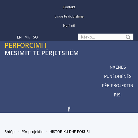
Skip to main content
Kontakt
Linqe të dobishme
Hyni në
Search form
EN
МК
SQ
PËRFORCIMI I
MËSIMIT TË PËRJETSHËM
NXËNËS
PUNËDHËNËS
PËR PROJEKTIN
RISI
Shtëpi
Për projektin
HISTORIKU DHE FOKUSI