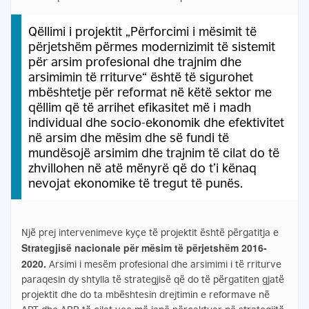
Qëllimi i projektit „Përforcimi i mësimit të
përjetshëm përmes modernizimit të sistemit
për arsim profesional dhe trajnim dhe
arsimimin të rriturve“ është të sigurohet
mbështetje për reformat në këtë sektor me
qëllim që të arrihet efikasitet më i madh
individual dhe socio-ekonomik dhe efektivitet
në arsim dhe mësim dhe së fundi të
mundësojë arsimim dhe trajnim të cilat do të
zhvillohen në atë mënyrë që do t’i kënaq
nevojat ekonomike të tregut të punës.
Një prej intervenimeve kyçe të projektit është përgatitja e
Strategjisë nacionale për mësim të përjetshëm 2016-
2020.
Arsimi i mesëm profesional dhe arsimimi i të rriturve
paraqesin dy shtylla të strategjisë që do të përgatiten gjatë
projektit dhe do ta mbështesin drejtimin e reformave në