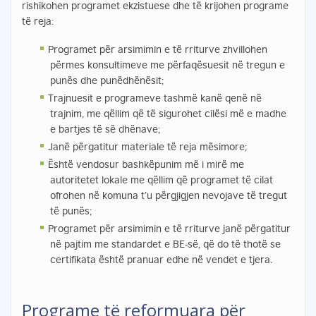
rishikohen programet ekzistuese dhe të krijohen programe
të reja:
Programet për arsimimin e të rriturve zhvillohen
përmes konsultimeve me përfaqësuesit në tregun e
punës dhe punëdhënësit;
Trajnuesit e programeve tashmë kanë qenë në
trajnim, me qëllim që të sigurohet cilësi më e madhe
e bartjes të së dhënave;
Janë përgatitur materiale të reja mësimore;
Është vendosur bashkëpunim më i mirë me
autoritetet lokale me qëllim që programet të cilat
ofrohen në komuna t’u përgjigjen nevojave të tregut
të punës;
Programet për arsimimin e të rriturve janë përgatitur
në pajtim me standardet e BE-së, që do të thotë se
certifikata është pranuar edhe në vendet e tjera.
Programe të reformuara për