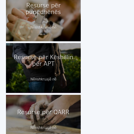
Resurse për
punëdhënës
Nënshkruajë në
Resurse për Këshillin
për APT
Nënshkruajë në
Resurse për QARR
Nënshkruajë në