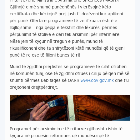
Gjithnjë e më shumë punëdhënës i vlerësojnë këto
certifikata dhe kërkojnë prej jush t’i dorëzoni kur aplikoni
për punë. Oferta e programeve të verifikuara është e
llojllojshme – nga qepja e tekstilit dhe lëkurës, përmes
përpunimit të stolive e deri tek arsimimi për infermiere.
Nëse jeni të kyçur në tregun e punës, mund të
rikualifikoheni dhe ta shfrytëzoni këtë mundësi që të gjeni
punë të re ose të filloni biznes të ri!
Mund të zgjidhni prej listës së programeve të cilat ofrohen
në komunën tuaj, ose të zgjidhni ofrues i cili ju pëlqen më së
shumti përmes ueb faqes së QARR
www.cov.gov.mk
dhe t’u
drejtoheni drejtpërdrejt.
Programet për arsimimin e të rriturve gjithashtu ishin të
kyçura në procesin reformues që mundësoi që të