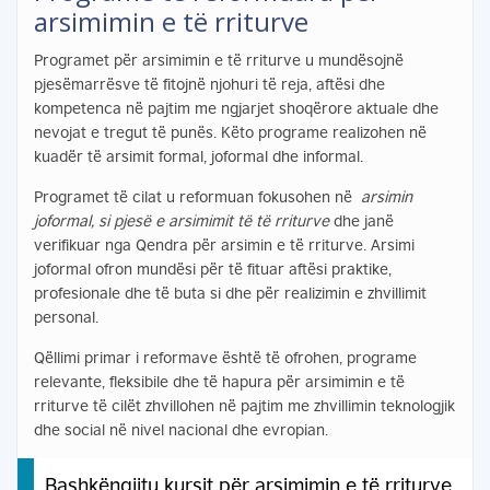
arsimimin e të rriturve
Programet për arsimimin e të rriturve u mundësojnë
pjesëmarrësve të fitojnë njohuri të reja, aftësi dhe
kompetenca në pajtim me ngjarjet shoqërore aktuale dhe
nevojat e tregut të punës. Këto programe realizohen në
kuadër të arsimit formal, joformal dhe informal.
Programet të cilat u reformuan fokusohen në
arsimin
joformal, si pjesë e arsimimit të të rriturve
dhe janë
verifikuar nga Qendra për arsimin e të rriturve. Arsimi
joformal ofron mundësi për të fituar aftësi praktike,
profesionale dhe të buta si dhe për realizimin e zhvillimit
personal.
Qëllimi primar i reformave është të ofrohen, programe
relevante, fleksibile dhe të hapura për arsimimin e të
rriturve të cilët zhvillohen në pajtim me zhvillimin teknologjik
dhe social në nivel nacional dhe evropian.
Bashkëngjitu kursit për arsimimin e të rriturve