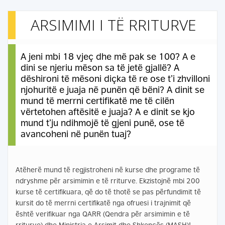
ARSIMIMI I TË RRITURVE
A jeni mbi 18 vjeç dhe më pak se 100? A e
dini se njeriu mëson sa të jetë gjallë? A
dëshironi të mësoni diçka të re ose t’i zhvilloni
njohuritë e juaja në punën që bëni? A dinit se
mund të merrni certifikatë me të cilën
vërtetohen aftësitë e juaja? A e dinit se kjo
mund t’ju ndihmojë të gjeni punë, ose të
avancoheni në punën tuaj?
Atëherë mund të regjistroheni në kurse dhe programe të
ndryshme për arsimimin e të rriturve. Ekzistojnë mbi 200
kurse të certifikuara, që do të thotë se pas përfundimit të
kursit do të merrni certifikatë nga ofruesi i trajnimit që
është verifikuar nga QARR (Qendra për arsimimin e të
rriturve) dhe Ministria e Arsimit dhe Shkencës (MASH)!