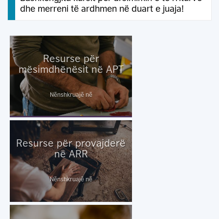
dhe merreni të ardhmen në duart e juaja!
Resurse për
mësimdhënësit në APT
Nënshkruajë në
Resurse për provajderë
në ARR
Nënshkruajë në