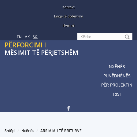
Skip to main content
Kontakt
Linqe të dobishme
Hyni në
Search form
EN
МК
SQ
PËRFORCIMI I
MËSIMIT TË PËRJETSHËM
NXËNËS
PUNËDHËNËS
PËR PROJEKTIN
RISI
Shtëpi
Nxënës
ARSIMIMI I TË RRITURVE